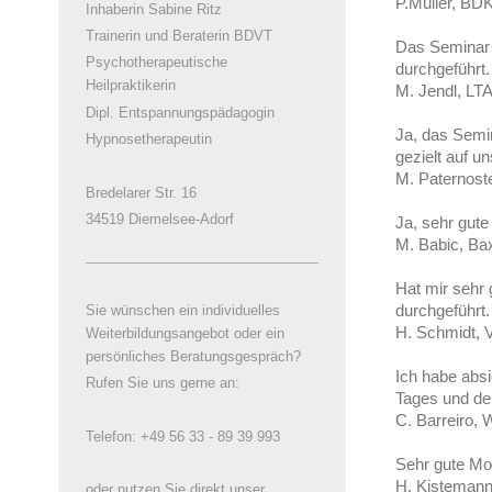
P.Müller, BD
Inhaberin Sabine Ritz
Trainerin und Beraterin BDVT
Das Seminar i
Psychotherapeutische
durchgeführt.
Heilpraktikerin
M. Jendl, LT
Dipl. Entspannungspädagogin
Ja, das Semin
Hypnosetherapeutin
gezielt auf u
M. Paternost
Bredelarer Str. 16
34519 Diemelsee-Adorf
Ja, sehr gute
M. Babic, Ba
Hat mir sehr 
durchgeführt.
Sie wünschen ein individuelles
H. Schmidt, 
Weiterbildungsangebot oder ein
persönliches Beratungsgespräch?
Ich habe absi
Rufen Sie uns gerne an:
Tages und de
C. Barreiro,
Telefon: +49 56 33 - 89 39 993
Sehr gute Mod
H. Kistemann
oder nutzen Sie direkt unser