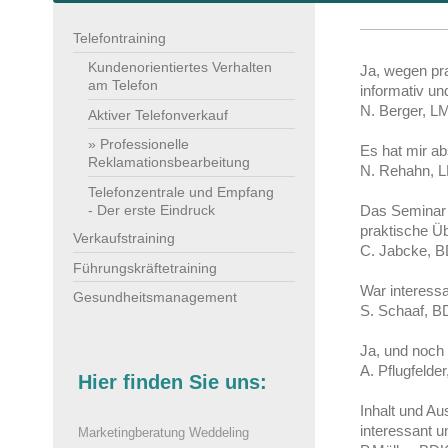
Telefontraining
Kundenorientiertes Verhalten
Ja, wegen pra
am Telefon
informativ un
N. Berger,
Aktiver Telefonverkauf
Professionelle
Es hat mir abs
Reklamationsbearbeitung
N. Rehahn,
Telefonzentrale und Empfang
- Der erste Eindruck
Das Seminar h
praktische Ü
Verkaufstraining
C. Jabcke, 
Führungskräftetraining
War interessa
Gesundheitsmanagement
S. Schaaf, B
Ja, und noch 
A. Pflugfelde
Hier finden Sie uns:
Inhalt und Au
interessant 
Marketingberatung Weddeling