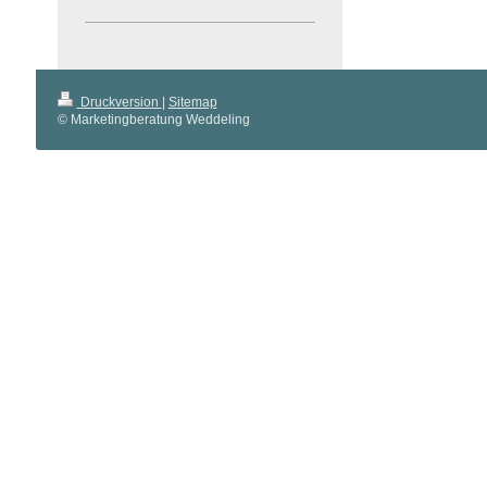
Druckversion
|
Sitemap
© Marketingberatung Weddeling