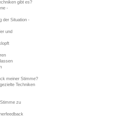
chniken gibt es?
ne -
der Situation -
der und
lopft
eren
 lassen
n
druck meiner Stimme?
ezielte Techniken
e Stimme zu
inerfeedback