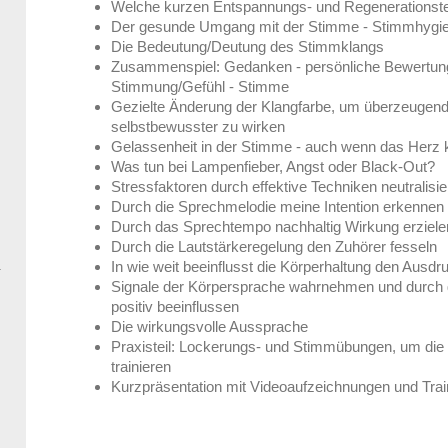
Welche kurzen Entspannungs- und Regenerationste
Der gesunde Umgang mit der Stimme - Stimmhygie
Die Bedeutung/Deutung des Stimmklangs
Zusammenspiel: Gedanken - persönliche Bewertung 
Stimmung/Gefühl - Stimme
Gezielte Änderung der Klangfarbe, um überzeugen
selbstbewusster zu wirken
Gelassenheit in der Stimme - auch wenn das Herz k
Was tun bei Lampenfieber, Angst oder Black-Out?
Stressfaktoren durch effektive Techniken neutralisi
Durch die Sprechmelodie meine Intention erkennen
Durch das Sprechtempo nachhaltig Wirkung erziele
Durch die Lautstärkeregelung den Zuhörer fesseln
In wie weit beeinflusst die Körperhaltung den Aus
Signale der Körpersprache wahrnehmen und durch g
positiv beeinflussen
Die wirkungsvolle Aussprache
Praxisteil: Lockerungs- und Stimmübungen, um di
trainieren
Kurzpräsentation mit Videoaufzeichnungen und Tra