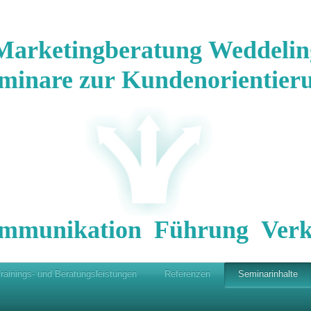
Marketingberatung Weddelin
minare zur Kundenorientier
mmunikation Führung Verk
rainings- und Beratungsleistungen
Referenzen
Seminarinhalte