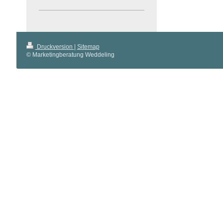
Druckversion
|
Sitemap
© Marketingberatung Weddeling