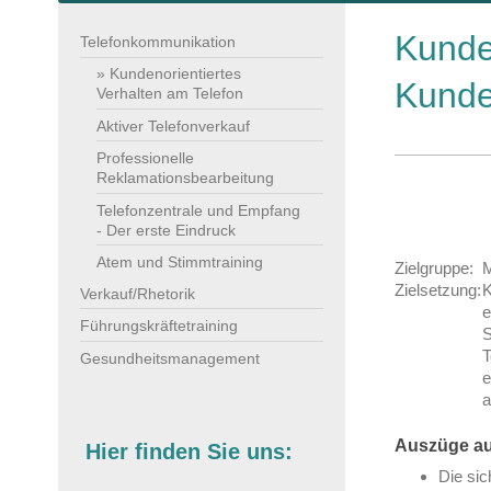
Kunde
Telefonkommunikation
Kundenorientiertes
Kunde
Verhalten am Telefon
Aktiver Telefonverkauf
Professionelle
Reklamationsbearbeitung
Telefonzentrale und Empfang
- Der erste Eindruck
Atem und Stimmtraining
Zielgruppe:
M
Zielsetzung:
K
Verkauf/Rhetorik
e
Führungskräftetraining
S
T
Gesundheitsmanagement
e
a
Auszüge au
Hier finden Sie uns:
Die sic