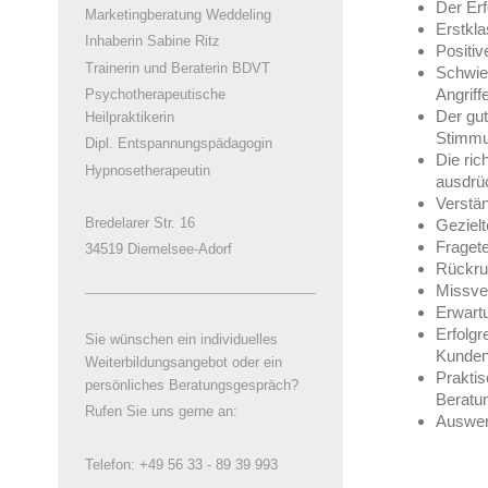
Der Erf
Marketingberatung Weddeling
Erstkla
Inhaberin Sabine Ritz
Positiv
Trainerin und Beraterin BDVT
Schwier
Angriff
Psychotherapeutische
Der gut
Heilpraktikerin
Stimm
Dipl. Entspannungspädagogin
Die ric
Hypnosetherapeutin
ausdrü
Verstän
Bredelarer Str. 16
Gezielt
Fragetec
34519 Diemelsee-Adorf
Rückru
Missve
Erwartu
Erfolg
Sie wünschen ein individuelles
Kunden
Weiterbildungsangebot oder ein
Praktis
persönliches Beratungsgespräch?
Beratu
Rufen Sie uns gerne an:
Auswer
Telefon: +49 56 33 - 89 39 993