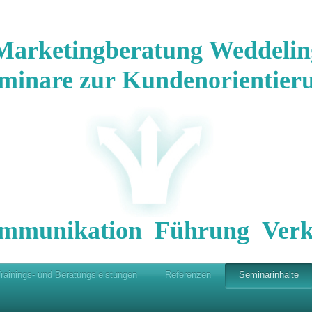
Marketingberatung Weddelin
minare zur Kundenorientier
mmunikation Führung Verk
rainings- und Beratungsleistungen
Referenzen
Seminarinhalte