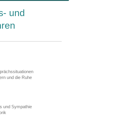
s- und
hren
prächssituationen
ern und die Ruhe
is und Sympathie
orik