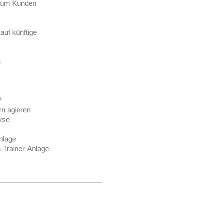
 zum Kunden
auf künftige
n
?
rn agieren
yse
Anlage
-Trainer-Anlage