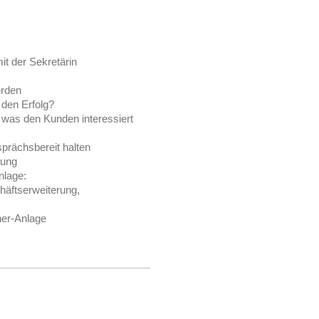
t der Sekretärin
erden
 den Erfolg?
was den Kunden interessiert
prächsbereit halten
hung
nlage:
äftserweiterung,
ner-Anlage