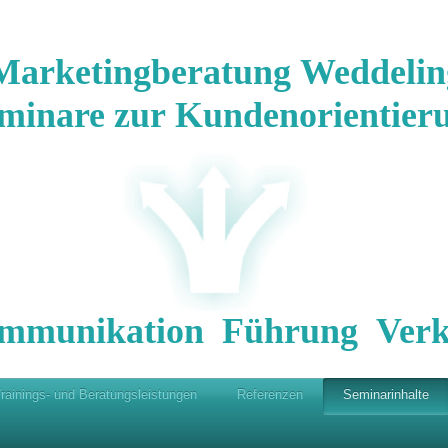
Marketingberatung Weddelin
minare zur Kundenorientier
mmunikation Führung Verk
rainings- und Beratungsleistungen
Referenzen
Seminarinhalte