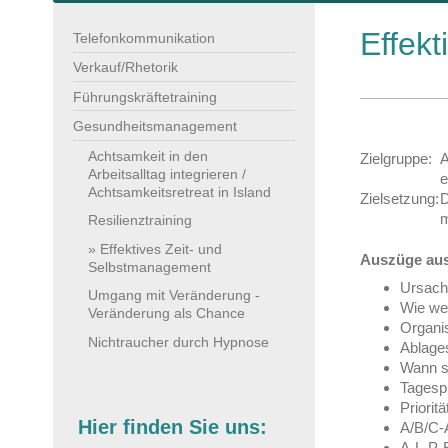
Effek
Telefonkommunikation
Verkauf/Rhetorik
Führungskräftetraining
Gesundheitsmanagement
Achtsamkeit in den
Zielgruppe:
A
Arbeitsalltag integrieren /
e
Achtsamkeitsretreat in Island
Zielsetzung:
D
m
Resilienztraining
Effektives Zeit- und
Auszüge aus
Selbstmanagement
Ursache
Umgang mit Veränderung -
Wie wer
Veränderung als Chance
Organis
Nichtraucher durch Hypnose
Ablage
Wann si
Tagespl
Priorit
Hier finden Sie uns:
A/B/C-
A-L-P-