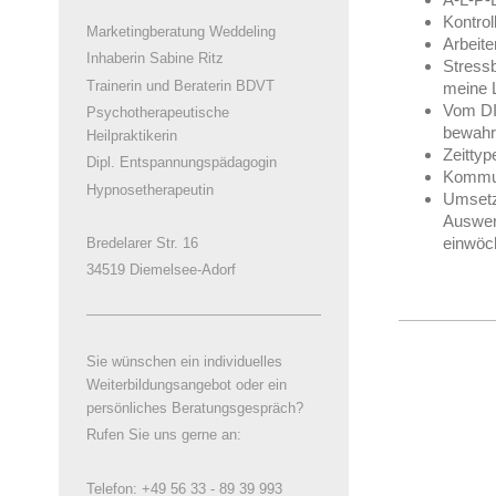
Kontrol
Marketingberatung Weddeling
Arbeite
Inhaberin Sabine Ritz
Stress
Trainerin und Beraterin BDVT
meine L
Vom DI
Psychotherapeutische
bewahr
Heilpraktikerin
Zeittyp
Dipl. Entspannungspädagogin
Kommuni
Hypnosetherapeutin
Umsetzu
Auswert
einwöch
Bredelarer Str. 16
34519 Diemelsee-Adorf
Sie wünschen ein individuelles
Weiterbildungsangebot oder ein
persönliches Beratungsgespräch?
Rufen Sie uns gerne an:
Telefon: +49 56 33 - 89 39 993