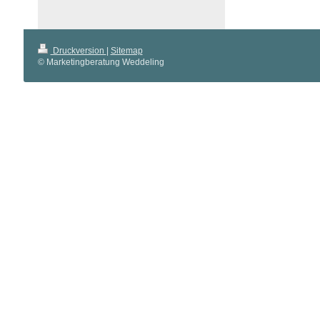
Druckversion
|
Sitemap
© Marketingberatung Weddeling