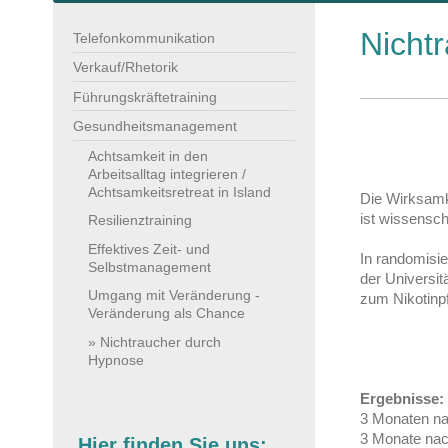
Nicht
Telefonkommunikation
Verkauf/Rhetorik
Führungskräftetraining
Gesundheitsmanagement
Achtsamkeit in den
Arbeitsalltag integrieren /
Achtsamkeitsretreat in Island
Die Wirksamk
ist wissensch
Resilienztraining
Effektives Zeit- und
In randomisie
Selbstmanagement
der Universit
Umgang mit Veränderung -
zum Nikotinpf
Veränderung als Chance
Nichtraucher durch
Hypnose
Ergebnisse:
3 Monaten na
3 Monate nach
Hier finden Sie uns: