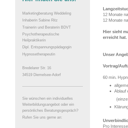
Langzeitstud
Marketingberatung Weddeling
12 Monate na
12 Monate nac
Inhaberin Sabine Ritz
Trainerin und Beraterin BDVT
Hier sieht m
Psychotherapeutische
erreicht hat.
Heilpraktikerin
Dipl. Entspannungspädagogin
Hypnosetherapeutin
Unser Angeb
Vortrag/Auft
Bredelarer Str. 16
34519 Diemelsee-Adorf
60 min. Hypn
allgem
Ablauf 
Sie wünschen ein individuelles
(einz
Weiterbildungsangebot oder ein
Klärung
persönliches Beratungsgespräch?
Rufen Sie uns gerne an:
Unverbindli
Pro Interesse