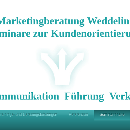
Marketingberatung Weddelin
minare zur Kundenorientier
mmunikation Führung Verk
rainings- und Beratungsleistungen
Referenzen
Seminarinhalte