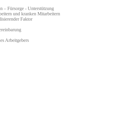
n – Fürsorge - Unterstützung
eitern und kranken Mitarbeitern
isierender Faktor
ereinbarung
des Arbeitgebers