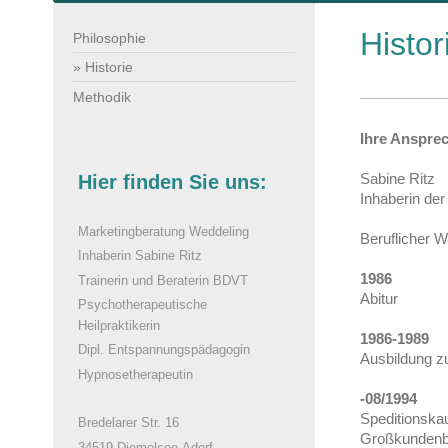
Histor
Philosophie
Historie
Methodik
Ihre Ansprec
Sabine Ritz
Hier finden Sie uns:
Inhaberin de
Marketingberatung Weddeling
Beruflicher 
Inhaberin Sabine Ritz
1986
Trainerin und Beraterin BDVT
Abitur
Psychotherapeutische
Heilpraktikerin
1986-1989
Dipl. Entspannungspädagogin
Ausbildung z
Hypnosetherapeutin
-08/1994
Speditionska
Bredelarer Str. 16
Großkundenbü
34519 Diemelsee-Adorf