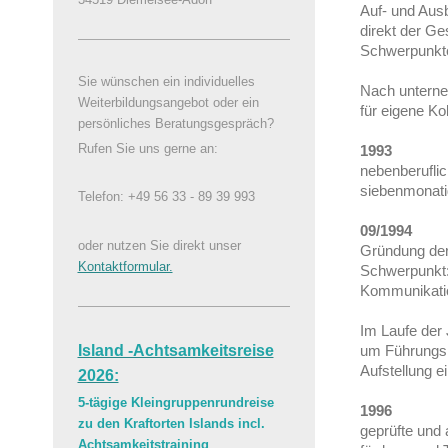
Auf- und Ausb
direkt der Ges
Schwerpunkt
Sie wünschen ein individuelles
Nach unterne
Weiterbildungsangebot oder ein
für eigene K
persönliches Beratungsgespräch?
Rufen Sie uns gerne an:
1993
nebenberuflic
siebenmonatig
Telefon: +49 56 33 - 89 39 993
09/1994
oder nutzen Sie direkt unser
Gründung der
Kontaktformular.
Schwerpunkt:
Kommunikatio
Im Laufe der
um Führungskr
Island -Achtsamkeitsreise
Aufstellung e
2026:
5-tägige Kleingruppenrundreise
1996
zu den Kraftorten Islands incl.
geprüfte und
Achtsamkeitstraining