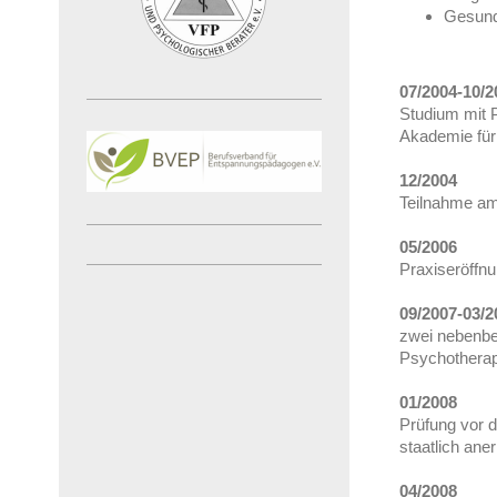
Gesund
07/2004-10/2
Studium mit P
Akademie für
12/2004
Teilnahme am
05/2006
Praxiseröffn
09/2007-03/2
zwei nebenber
Psychotherap
01/2008
Prüfung vor 
staatlich ane
04/2008