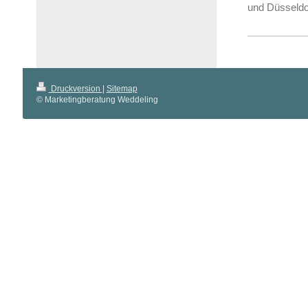
und Düsseldo
Druckversion
|
Sitemap
© Marketingberatung Weddeling