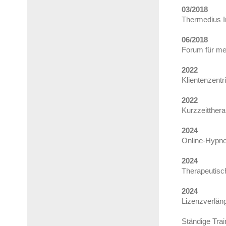
03/2018
Thermedius In
06/2018
Forum für med
2022
Klientenzent
2022
Kurzzeitther
2024
Online-Hypno
2024
Therapeutisch
2024
Lizenzverlän
Ständige Tra