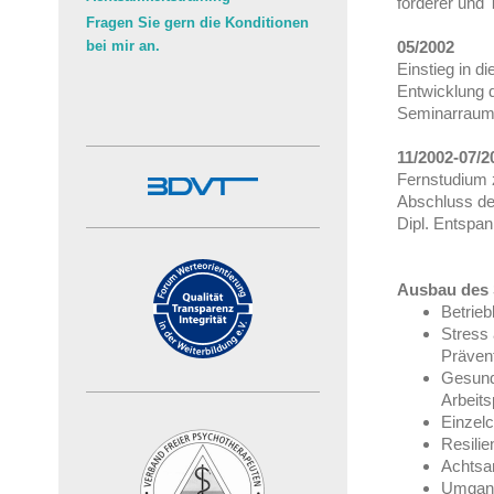
förderer und T
Fragen Sie gern die Konditionen
bei mir an.
05/2002
Einstieg in di
Entwicklung d
Seminarrau
11/2002-07/2
Fernstudium 
Abschluss de
Dipl. Entspa
Ausbau des 
Betrieb
Stress 
Präve
Gesund
Arbeits
Einzelc
Resilie
Achtsam
Umgang